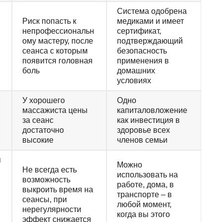
Система одобрена
Риск попасть к
медиками и имеет
непрофессиональн
сертификат,
ому мастеру, после
подтверждающий
сеанса с которым
безопасность
появится головная
применения в
боль
домашних
условиях
У хорошего
Одно
массажиста цены
капиталовложение
за сеанс
как инвестиция в
достаточно
здоровье всех
высокие
членов семьи
я
Можно
Не всегда есть
использовать на
возможность
работе, дома, в
выкроить время на
транспорте – в
сеансы, при
любой момент,
нерегулярности
когда вы этого
эффект снижается