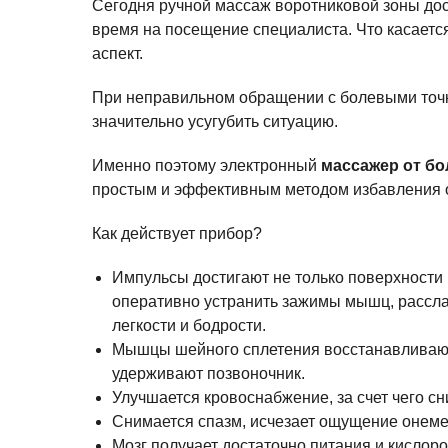
Сегодня ручной массаж воротниковой зоны дост
время на посещение специалиста. Что касаетс
аспект.
При неправильном обращении с болевыми точка
значительно усугубить ситуацию.
Именно поэтому электронный
массажер от бо
простым и эффективным методом избавления о
Как действует прибор?
Импульсы достигают не только поверхности к
оперативно устранить зажимы мышц, рассл
легкости и бодрости.
Мышцы шейного сплетения восстанавливают
удерживают позвоночник.
Улучшается кровоснабжение, за счет чего с
Снимается спазм, исчезает ощущение онемен
Мозг получает достаточно питания и кислор