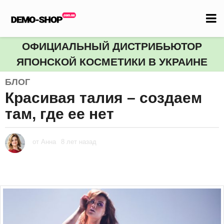
ОФИЦИАЛЬНЫЙ ДИСТРИБЬЮТОР
ЯПОНСКОЙ КОСМЕТИКИ В УКРАИНЕ
БЛОГ
Красивая талия – создаем
там, где ее нет
от
Анна
8 лет назад
5
л
е
т
н
а
з
а
д