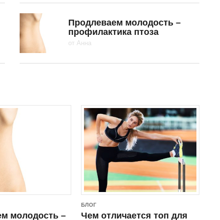
Продлеваем молодость –
профилактика птоза
от
Анна
БЛОГ
м молодость –
Чем отличается топ для