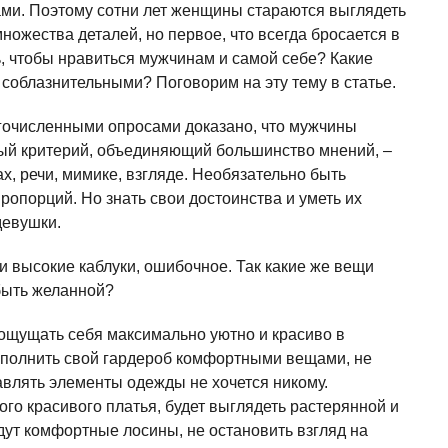
зами. Поэтому сотни лет женщины стараются выглядеть
ножества деталей, но первое, что всегда бросается в
ь, чтобы нравиться мужчинам и самой себе? Какие
соблазнительными? Поговорим на эту тему в статье.
гочисленными опросами доказано, что мужчины
й критерий, объединяющий большинство мнений, –
х, речи, мимике, взгляде. Необязательно быть
опорций. Но знать свои достоинства и уметь их
девушки.
 и высокие каблуки, ошибочное. Так какие же вещи
 быть желанной?
ощущать себя максимально уютно и красиво в
аполнить свой гардероб комфортными вещами, не
влять элементы одежды не хочется никому.
о красивого платья, будет выглядеть растерянной и
дут комфортные лосины, не остановить взгляд на